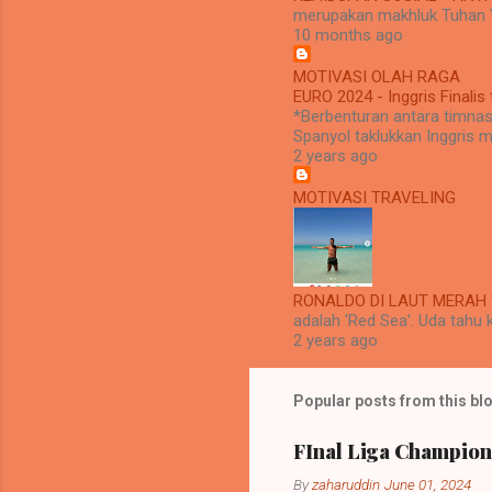
merupakan makhluk Tuhan Ya
10 months ago
MOTIVASI OLAH RAGA
EURO 2024 - Inggris Finalis 
*Berbenturan antara timnas
Spanyol taklukkan Inggris me
2 years ago
MOTIVASI TRAVELING
RONALDO DI LAUT MERAH '
adalah 'Red Sea'. Uda tahu 
2 years ago
Popular posts from this bl
FInal Liga Champion
By
zaharuddin
June 01, 2024