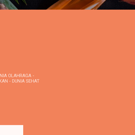
DUNIA OLAHRAGA -
IKAN - DUNIA SEHAT