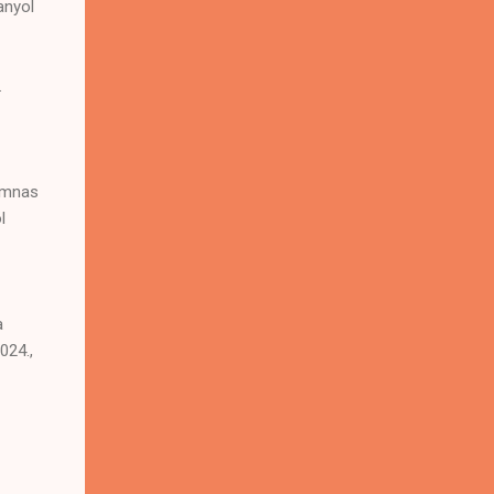
anyol
.
timnas
l
a
024.,