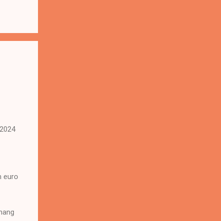
 2024
m euro
enang