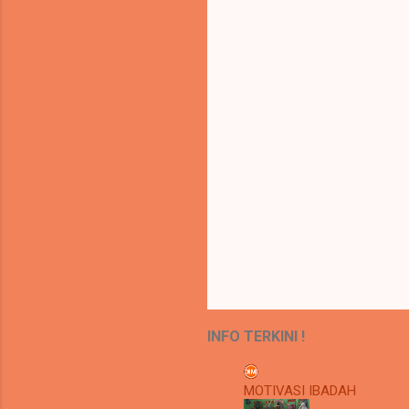
INFO TERKINI !
MOTIVASI IBADAH