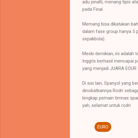
adu pinalti, menang tipis 
pada Final.
Memang bisa dikatakan bahw
dalam fase group hanya 5 po
sepakbola).
Meski demikian, ini adalah 
Inggris berhasil mencapai 
yang menjadi JUARA EOUR 
Di sisi lain, Spanyol yang 
dinobatkannya Rodri seba
lengkap pemain timnas span
yah, selamat untuk rodri.
EURO