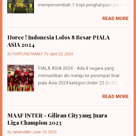
berjumlah 52 wartawan, dan sekara...
mempersembah 1 tropi penghargaan penting
semifinal, Indonesia saat ini berpeluang
bagi klup andalannya saat ini, AL NASR.
mendapatkan tiket OLIMPIADE PARIS.
READ MORE
Memang sih, Ronaldo sebagai kapten
Perhelatan Indonesia vs korsel ini
kesebelasan, meski dengan keberhasilannya
berlangsung di stadion Abdullah bin Khalifah
mencetak 2 gol dalam pertandingan melawan
QATAR, Jumat dini hari 26/4/24. Jalannya
Horee ! Indonesia Lolos 8 Besar PIALA
AL AIN, dalam perempat final LIGA
pertandingan, Indonesia berhasil unggul lebih
ASIA 2024
CHAMPION ASIA 2024 , tapi 2 gol tersebut
dulu dari 2 gol rafael STRUICK di babak
By
FORTUNE FAMILY TV
April 22, 2024
hanya berakhir dengan agregat 4 : 4 Setelah
pertama. Meskipun berhasil di imbangi
kalah di leg 1 0:1 dan 4 : 3 di leg kedua
pemain korsel sebelumnya 1 - 1 karena own
PIALA ASIA 2024 - Ada 8 negara yang
dengan memasuki pertambahan ekstra time
goal oleh komang teguh. Bunuh diri ini terjadi
memastikan diri melaju ke perempat final
dan berujung pada adu algojo dititik putih, adu
di menit 45. Mesk...
piala Asia 2024 kategori Under 23 (U-23).
penalty. Sangat di sayangkan, dari 4
Termasuk di antaranya timnas kita Indonesia
penembak, hanya ronaldo yang mampu
READ MORE
yang permainannya saat ini mengesankan
menjaringkan bola, algojo lainnya seperti alex
rakyat indonesia. Timnas telah
teles, brosovic, semua gagal memsukkan
menyimgkirkan negara besar seperti
bola. Di sisi lain, Algojo al ain mampu
MAAF INTER - Giliran City yang Juara
AUSTRALIA dan YORDANIA di group A. Pada
membuat kiper Al nasr tak berkutip dan
Liga Champion 2023
laga pemungkas, Indonesia mengamuk
membuat gol bersarang di gawang. Walhasil,
By
zaharuddin
June 10, 2023
dengan menggilas YORDANIA 4-1. sehingga