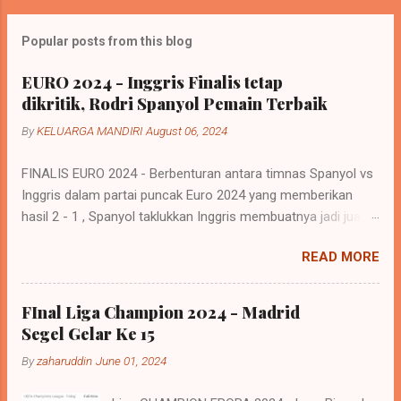
Popular posts from this blog
EURO 2024 - Inggris Finalis tetap
dikritik, Rodri Spanyol Pemain Terbaik
By
KELUARGA MANDIRI
August 06, 2024
FINALIS EURO 2024 - Berbenturan antara timnas Spanyol vs
Inggris dalam partai puncak Euro 2024 yang memberikan
hasil 2 - 1 , Spanyol taklukkan Inggris membuatnya jadi juara
EURO 2024. Timnas Inggris berhasil mencapai partai final
READ MORE
dalam pertempuran sepak bola euro 2024, meski demikian,
berita kritik menghantui para pemain karena tetap dinilai
tampil tidak meyakinkan dalam euro 2024. Harry Maguire
FInal Liga Champion 2024 - Madrid
mengakui tidak paham akan kritkan tersebut. Pada 16 besar,
Segel Gelar Ke 15
Inggris menang tipis atas Slovakia 2-1, lalu imbang 1 - 1
By
zaharuddin
June 01, 2024
dengan swiss meski menang adu pinalti, menang tipis atas
Belanda 2-1 di Empat besar lantas harus mengakui