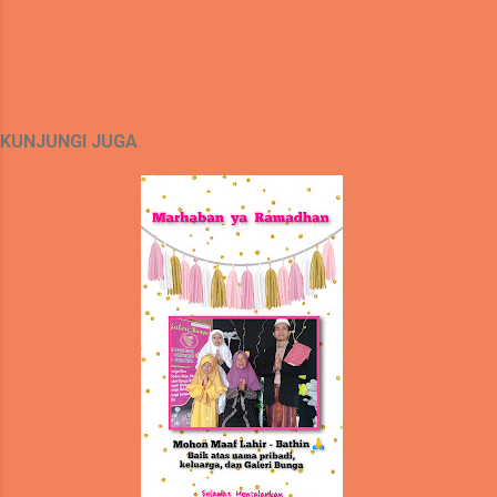
KUNJUNGI JUGA