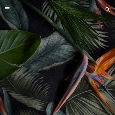
Skip to main content