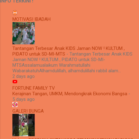
INFO TERKINI !
MOTIVASI IBADAH
Tantangan Terbesar Anak KIDS Jaman NOW ! KULTUM ,
PIDATO untuk SD-MI-MTS
-
Tantangan Terbesar Anak KIDS
Jaman NOW ! KULTUM , PIDATO untuk SD-MI-
MTSAssalamualaikum Warahmatullahi
WabarakatuhAlhamdulillah, alhamdulillahi rabbil alam...
2 days ago
FORTUNE FAMILY TV
Kerajinan Tangan, UMKM, Mendongkrak Ekonomi Bangsa
-
5 days ago
GALERI BUNGA