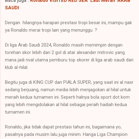
Baca juga :
Ronaldo VISITED RED SEA 'Laut Merah' ARAB
SAUDI
Dengan hilangnya harapan prestasi tropi besar ini, mampu gak
ya Ronaldo merai tropi lain yang menunggu. ?
Di liga Arab Saudi 2024, Ronaldo masih memimpin dengan
torehan skor lebih dari 2 gol di atar alexander mitrovic yang
mana jadi rival utama pemburu top skorer di liga arab saudi dari
klub al-hilal.
Begitu juga di KING CUP dan PIALA SUPER, yang saat ini al nasr
sedang berjuang, namun media lebih menjagokan al hilal untuk
meraih kedua turnamen ini. Seperti halnya bola sport dot kom
yang lebih mengidolakan al hilal sebagai peraih hadiah kedua
turnamen ini.
Ronaldo, jika tidak dapat prestasi tahun ini, bagaimana yo,
pasalnya pada musim lalu juga minim. Hanga Liga Champion