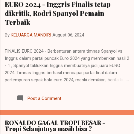
EURO 2024 - Inggris Finalis tetap
LIGA SPANYOL
dikritik, Rodri Spanyol Pemain
Terbaik
By
KELUARGA MANDIRI
August 06, 2024
FINALIS EURO 2024 - Berbenturan antara timnas Spanyol vs
Inggris dalam partai puncak Euro 2024 yang memberikan hasil 2
- 1 , Spanyol taklukkan Inggris membuatnya jadi juara EURO
2024. Timnas Inggris berhasil mencapai partai final dalam
pertempuran sepak bola euro 2024, meski demikian, berita kritik
menghantui para pemain karena tetap dinilai tampil tidak
meyakinkan dalam euro 2024. Harry Maguire mengakui tidak
Post a Comment
paham akan kritkan tersebut. Pada 16 besar, Inggris menang
tipis atas Slovakia 2-1, lalu imbang 1 - 1 dengan swiss meski
menang adu pinalti, menang tipis atas Belanda 2-1 di Empat
RONALDO GAGAL TROPI BESAR -
besar lantas harus mengakui keunggulan Spanyol pada Final.
Tropi Selanjutnya masih bisa ?
Memang bisa dikatakan bahwa Harry Kane ddk tidak terlalu