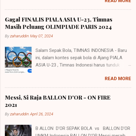
READ MORE
si paris 9/05/24, kamis malam. Dengan hasil tipis, Indonesia
dalam hal tembakan ke gawang. Sehingga
harus mengubur impian untuk tampil di olimpiade nanti karena
dortmund hanya 42 persen penguasaan bola
telah tunduk 0 : 1 dari GUINEA. Pertandingan ini adalah satu
mampu mengancam dan memborbardir gawan
Gagal FINALIS PIALA ASIA U-23, Timnas
satunya harapan, karena tiket olimpiade sudah direbut para
madrid dengan 8 tembakan on target. Meski
Masih Peluang OLIMPIADE PARIS 2024
negara pemenang di PIALA ASIA 2024 sebelum ini. Indonesia
dengan 8 shots, tapi dormund tak mampu
By
zaharuddin
May 07, 2024
hanya di bobol oleh di titik pinalti dan GUINEA berhasil
menciptakan gol. Meski penyerang dormund
menuntaskannya pada babak pertama. Pada awal pertandingan
mampu melewati kiper madrid, thibaut curtois,
Salam Sepak Bola, TIMNAS INDONESIA - Baru
babak pertama, Indonesia memang agak kewalahan dari
namun sepakannnya yang mengarah ke gawan
ini, dalam kontes sepak bola di Ajang PIALA
serangan guinea. Namun, bukan berarti Indonesia tak mampu
masih ...
ASIA U-23 , Timnas Indonesi harus tunduk
berkutip. Apalagi pada babak kedua, Indonesia mampu
mengakui kehebatan 3 negara yang menjadi
menguasai pertandingan dan terus membangun serangan,
READ MORE
peraih tahta Juara 1,2 dan 3 di PIALA ASIA U-
meskipun tak kunjung mampu membobol gawan GUINEA.
23 yang di selenggarakan di QATAR tahun 2024
Dengan beberapa DRAMA terjadi, bahkan pelatih andalan
ini. Di piala Asia 2024 ini, Indonesia masuk pada
Indonesia Shin Tae Yong mendapat kartu merah pad...
Messi, Si Raja BALLON D'OR - ON FIRE
partai semi final setelah menyingkirkan korea
2021
selatan di perempat final. Timnas Indonesia
By
zaharuddin
April 26, 2024
bertemu Uzbekistan di semifinal meski pada
akhirnya Indonesia gagal menuju final karena di
B ALLON D'OR SEPAK BOLA vs BALLON D'OR
kalahkan oleh UZBEKISTAN 0 : 2. Meski kalah
UMKM Indonesia BALLON D'OR Messi meraih