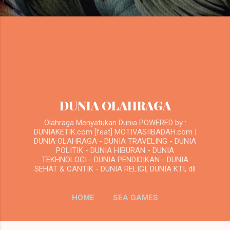
DUNIA OLAHRAGA
Olahraga Menyatukan Dunia POWERED by :
DUNIAKETIK.com [feat] MOTIVASIIBADAH.com |
DUNIA OLAHRAGA - DUNIA TRAVELING - DUNIA
POLITIK - DUNIA HIBURAN - DUNIA
TEKHNOLOGI - DUNIA PENDIDIKAN - DUNIA
SEHAT & CANTIK - DUNIA RELIGI, DUNIA KTI, dll
HOME
SEA GAMES
UEFA CHAMPION
MORE…